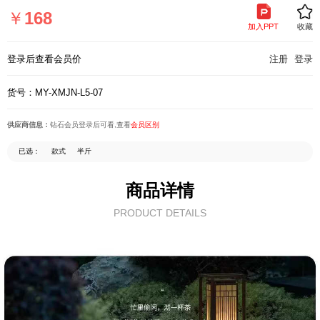
页
￥
168
加入PPT
收藏
登录后查看会员价
注册
登录
货号：MY-XMJN-L5-07
供应商信息：
钻石会员登录后可看,查看
会员区别
已选：
款式
半斤
商品详情
PRODUCT DETAILS