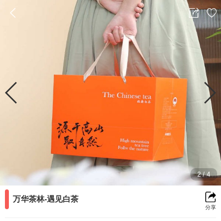
返
分
收
回
享
藏
前
2
/
4
一
万华茶林-遇见白茶
分享