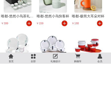
唯都-悠然小鸟茶礼套装
唯都-悠然小鸟快客杯
唯都-极简大耳朵对杯
￥399
￥159
￥188





唯都-水韵江南餐具
唯都-简约雅纹餐具组
唯都-尚品红韵茶具套装
首页
全部
礼物设计
购物车
会员
￥499
￥299
￥1499
佰造-谷田陶瓷餐具十八件套
佰造-艾厨不粘煎炒锅
佰造-鸿悦微压炖煮锅