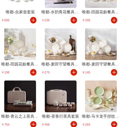
唯都-合家壶套装
唯都-水韵青花餐具套装20件套
唯都-田园花叙餐具套装36件套
￥699
￥238
￥398
唯都-田园花叙餐具套装18件套
唯都-麦田守望餐具24件套
唯都-麦田守望餐具12件套
￥198
￥279
￥149
唯都-青云之上茶具套装
唯都-茶客行茶具套装
唯都-马卡龙手捏纹餐具16头
￥769
￥498
￥269