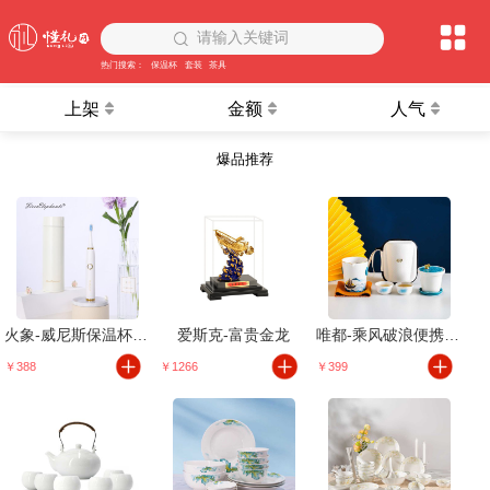
请输入关键词
热门搜索：
保温杯
套装
茶具
上架
金额
人气
爆品推荐
火象-威尼斯保温杯组合
爱斯克-富贵金龙
唯都-乘风破浪便携旅行杯套装
￥388
￥1266
￥399