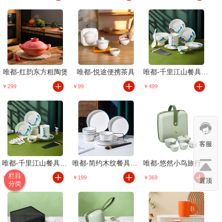
唯都-红韵东方粗陶煲
唯都-悦途便携茶具
唯都-千里江山餐具32头
￥299
￥99
￥499
客服
唯都-千里江山餐具22头
唯都-简约木纹餐具组12头
唯都-悠然小鸟旅行茶具套装
栏目
￥299
￥199
￥369
置顶
分类