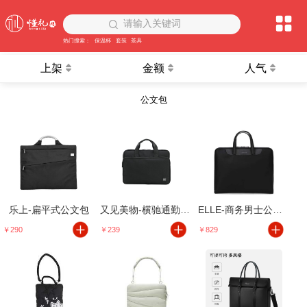
请输入关键词
热门搜索：
保温杯
套装
茶具
上架
金额
人气
公文包
乐上-扁平式公文包
又见美物-横驰通勤电脑包
ELLE-商务男士公文包
￥290
￥239
￥829