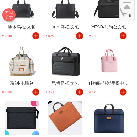
栏目
置顶
分类
啄木鸟-公文包
啄木鸟-公文包
YESO-时尚公文包
￥1298
￥898
￥299
瑞制-电脑包
思博亚-公文包
科物酷-轻潮手提电脑包
￥1380
￥359
￥149