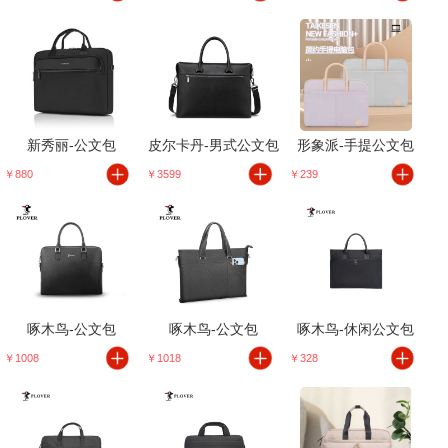
新秀丽-公文包
皮尔卡丹-男式公文包
形象派-手提公文包
￥880
￥3599
￥239
啄木鸟-公文包
啄木鸟-公文包
啄木鸟-休闲公文包
￥1008
￥1018
￥328