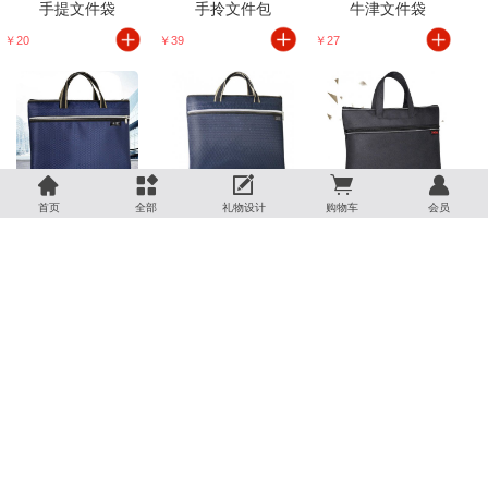
手提文件袋
手拎文件包
牛津文件袋
￥20
￥39
￥27





手提文件袋
手提文件袋
手提文件袋
首页
全部
礼物设计
购物车
会员
￥24
￥23
￥40
商务手提文件袋
商务手提文件袋
商务立体文件袋
￥31
￥54
￥60