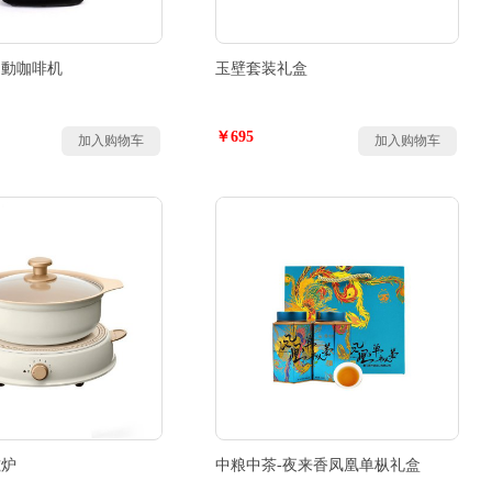
自動咖啡机
玉壁套装礼盒
￥695
加入购物车
加入购物车
磁炉
中粮中茶-夜来香凤凰单枞礼盒