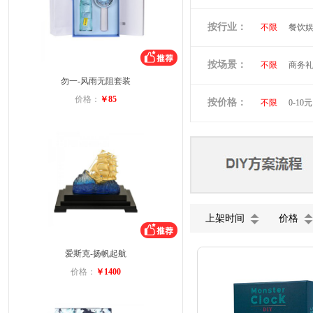
倍思
贝立
按行业：
不限
餐饮
阿隆索
万
洛克兰
奥
按场景：
不限
商务
维多利亚旅行
勿一-风雨无阻套装
会员礼品
小黄人
图
价格：
￥85
按价格：
不限
0-10元
蓝月亮
罗
富安娜
美
德龙
北欧
上架时间
价格
爱斯克-扬帆起航
价格：
￥1400