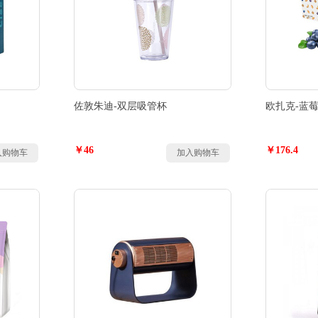
佐敦朱迪-双层吸管杯
欧扎克-蓝
￥46
￥176.4
入购物车
加入购物车