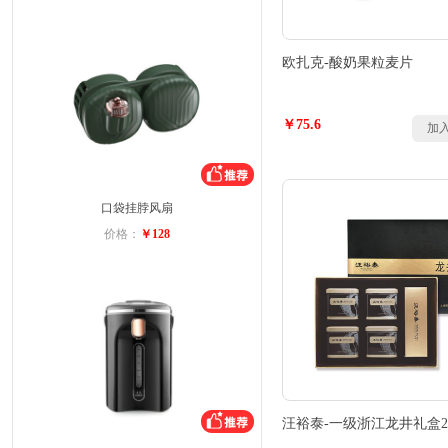
欧扎克-酸奶果粒麦片
￥75.6
加
口袋挂脖风扇
价格：
￥128
汪裕泰-一级浙江龙井礼盒20