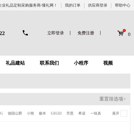
企业礼品定制采购服务商-懂礼网！
我的订单
供应商登录
帮助中心
22
立即登录
免费注册
0
礼品建站
联系我们
小程序
视频
重置筛选项>
KG
德国公爵
小熊
极米
GEGEI
芳恩
希诺
一味真
展开
德鲁曼
梦百合
伊莱克斯
倍世
虎牌
贝高福
Kalar
AVF
陆宝
喜来登
NONOO
多样屋
卡帝乐鳄鱼