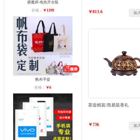
膳魔师-电热开水瓶
价格：
￥1199
￥813.6
加
帆布手提
价格：
￥6
茶壶精装/简易装香礼
￥736
加