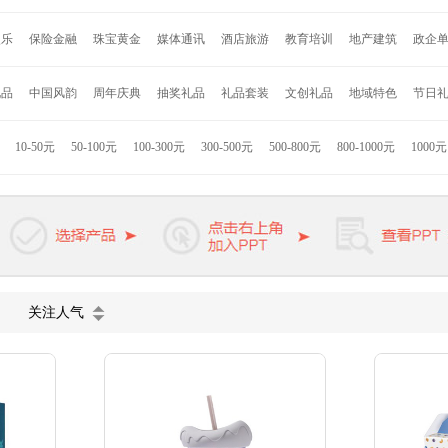
安
约克罗兰
海尔
诺贝达
亮节
爱唯仕
德国施耐德
百得
艾可思
赛
娱乐
保险金融
珠宝黄金
媒体通讯
酒店旅游
教育培训
地产建筑
政企
格
永丰源
乐美雅
乐贝熊
车管家
寐MINE
DELSEY
沙宣
奥鼎康
凯盛
LG
Jordan & Judy
时代良品
Onven
巫牌
小巢牌
B.Duck
秀乐途
礼品
中国风韵
周年庆典
抽奖礼品
礼品套装
文创礼品
地域特色
节日
者
Hello Kitty
联想
小米
康佳
格力高
索利斯
康巴赫
匹奇
韩国现
拉斯
九阳
美旅
苏泊尔
迪士尼
德国米技
美固
西铁城
荣事达
JBL
10-50元
50-100元
100-300元
300-500元
500-800元
800-1000元
1000
技
海信
ACA
徐福记
英雄
迪乐贝尔
罗曼罗兰
凯洛诗
杉杉家纺
K
浓烧
熊本熊
惠而浦
卓一生活
凌美
派克
万宝龙
维氏军刀
戴森
施
欧慕
天堂伞
VIVO
长虹
公牛
麦多多
关注人气