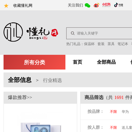
关注我们
收藏懂礼网
热门礼品：
保温杯
套装
茶具
笔记本
所有分类
首页
全部商品
全部信息
>
行业精选
爆款推荐>>
商品筛选
（共
1691
件
按品牌：
不限
华为
尤利特
梦
按人群：
不限
送儿
尚膳厨
墨