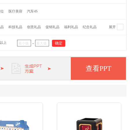
维纳
萌奇
爱仕达
摩飞
水星家纺
CROWN皇冠
单位
医疗美容
汽车4S
蕉下
Finsybo
非兔
麦逸多
彼加曼
达伦
研物坊牌
机乐堂
蓝旅
OPUS
乐扣乐扣
哈尔斯
礼品
科技礼品
创意礼品
促销礼品
福利礼品
纪念礼品
展开
代
大嘴猴
外交官
茶里
哆啦A梦
猫王
杯具熊
阿西姆
瑞士军刀
大卫
双立人
毕加索
象印
元以上
-
APPA
啄木鸟
迈卡罗
欧姆龙
松下
五芳斋
纽曼
华洛世奇
皮尔卡丹
惠普
爱登堡
小罐茶
美菱
小狗
查看PPT