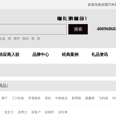
欢迎光临全国TOP
40096868
礼盒
杯
摆件
雨伞
笔
茶
供应商入驻
品牌中心
经典案例
礼品资讯
商品）
康宁
三只松鼠
罗莱家纺
美的
中粮食品
新秀丽
膳魔师
飞利浦
S
洁
泰昌
德世朗
ALL-JOINT
飞科
西屋
倍轻松
西哲
张小泉
ACE
童
送女士
送男士
送客户
送领导
送长辈
森
柯奈斯
华帝
都市太太
爱丽丝
欧乐
博朗
唯加
巴尔德
超维
C