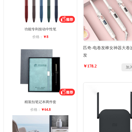
功能专利按动中性笔
价格：
￥8
匹奇-电卷发棒女神器大卷
发
￥178.2
加
精装扣笔记本两件套
价格：
￥64.8