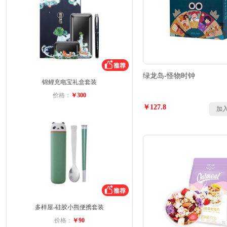
绿龙岛-怪物时钟
锦鲤充电宝礼盒套装
价格：
￥300
￥127.8
加
多样屋-硅胶小熊便携套装
价格：
￥90