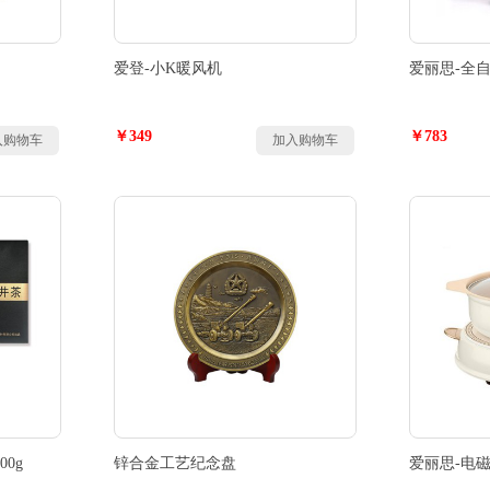
爱登-小K暖风机
爱丽思-全
￥349
￥783
入购物车
加入购物车
0g
锌合金工艺纪念盘
爱丽思-电