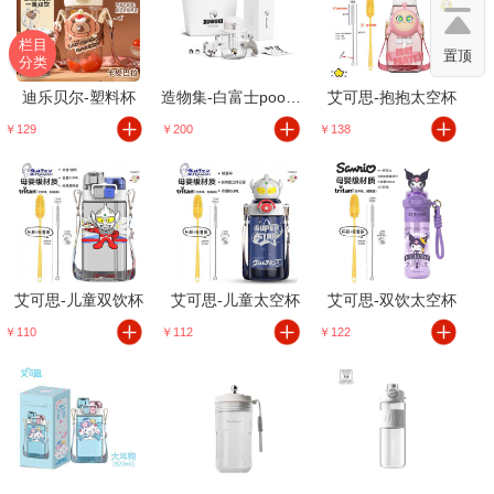
栏目
置顶
分类
迪乐贝尔-塑料杯
造物集-白富士poopoo桶
艾可思-抱抱太空杯
￥129
￥200
￥138
艾可思-儿童双饮杯
艾可思-儿童太空杯
艾可思-双饮太空杯
￥110
￥112
￥122