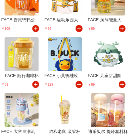
FACE-摇滚鸭鸭公仔杯
FACE-运动乐园大肚杯
FACE-洞洞能量大肚杯
￥109
￥99
￥89
FACE-随行咖啡杯
FACE-小黄鸭硅胶水壶
FACE-儿童甜甜圈水壶
￥89
￥129
￥89
FACE-大容量潮流吸管杯
猫和老鼠-吸管杯
迪乐贝尔-提环塑料杯