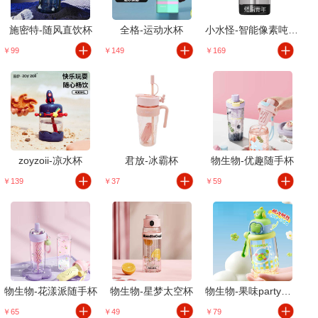
施密特-随风直饮杯
全格-运动水杯
小水怪-智能像素吨吨桶
￥99
￥149
￥169
zoyzoii-凉水杯
君放-冰霸杯
物生物-优趣随手杯
￥139
￥37
￥59
物生物-花漾派随手杯
物生物-星梦太空杯
物生物-果味party随手杯
￥65
￥49
￥79