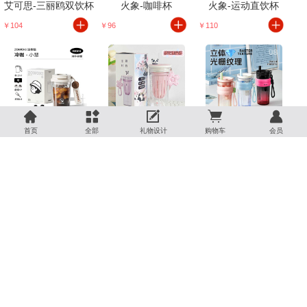
艾可思-三丽鸥双饮杯
火象-咖啡杯
火象-运动直饮杯
￥104
￥96
￥110





造物集-冷咖杯
迪乐贝尔-樱花熊猫茶语杯
物生物-奇遇圈圈随手杯
首页
全部
礼物设计
购物车
会员
￥89
￥105
￥79
物生物-球球维希随手杯
物生物-缤纷甜筒杯
GOOM-花漫舞系列水杯
￥69
￥69
￥89