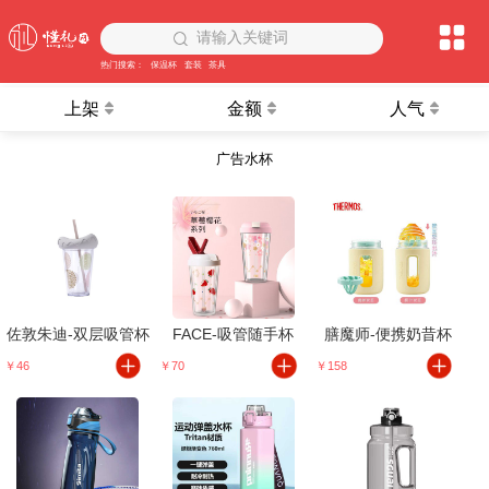
请输入关键词
热门搜索：
保温杯
套装
茶具
上架
金额
人气
广告水杯
佐敦朱迪-双层吸管杯
FACE-吸管随手杯
膳魔师-便携奶昔杯
￥46
￥70
￥158