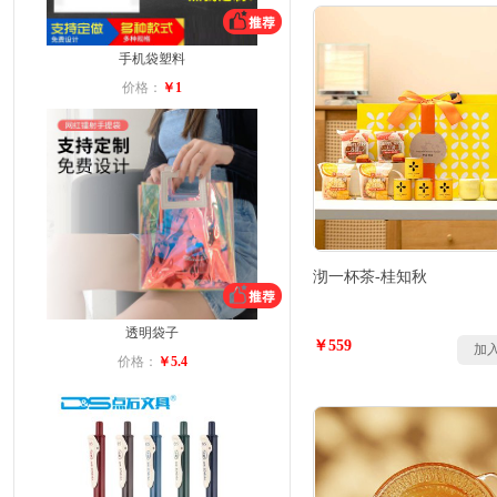
手机袋塑料
价格：
￥1
沏一杯茶-桂知秋
透明袋子
￥559
加
价格：
￥5.4