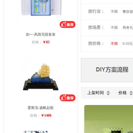
倍思
贝立
按行业：
不限
餐饮
阿隆索
万
洛克兰
奥
按场景：
不限
商务
维多利亚旅行
勿一-风雨无阻套装
会员礼品
小黄人
图
价格：
￥85
按价格：
不限
0-10元
蓝月亮
罗
富安娜
美
德龙
北欧
上架时间
价格
爱斯克-扬帆起航
价格：
￥1400