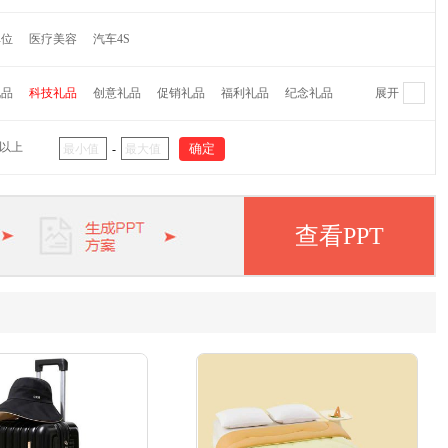
维纳
萌奇
爱仕达
摩飞
水星家纺
CROWN皇冠
单位
医疗美容
汽车4S
蕉下
Finsybo
非兔
麦逸多
彼加曼
达伦
研物坊牌
机乐堂
蓝旅
OPUS
乐扣乐扣
哈尔斯
礼品
科技礼品
创意礼品
促销礼品
福利礼品
纪念礼品
展开
代
大嘴猴
外交官
茶里
哆啦A梦
猫王
杯具熊
阿西姆
瑞士军刀
大卫
双立人
毕加索
象印
元以上
-
APPA
啄木鸟
迈卡罗
欧姆龙
松下
五芳斋
纽曼
华洛世奇
皮尔卡丹
惠普
爱登堡
小罐茶
美菱
小狗
查看PPT