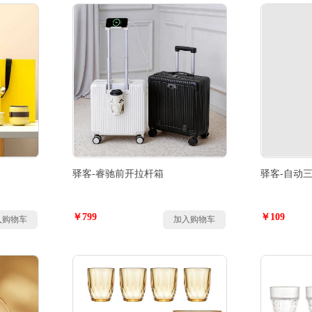
驿客-睿驰前开拉杆箱
驿客-自动
￥799
￥109
入购物车
加入购物车