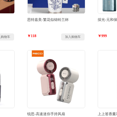
思特嘉美-繁花似锦铃兰杯
採光-元和
￥118
￥999
入购物车
加入购物车
锐思-高速迷你手持风扇
上上签香薰