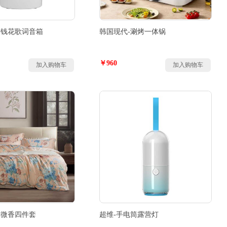
有钱花歌词音箱
韩国现代-涮烤一体锅
￥960
加入购物车
加入购物车
水微香四件套
超维-手电筒露营灯