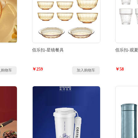
佰乐扣-星镜餐具
佰乐扣-观
￥259
￥58
入购物车
加入购物车