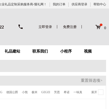
企业礼品定制采购服务商-懂礼网！
我的订单
供应商登录
帮助中心
22
立即登录
免费注册
0
礼品建站
联系我们
小程序
视频
重置筛选项>
KG
德国公爵
小熊
极米
GEGEI
芳恩
希诺
一味真
展开
德鲁曼
梦百合
伊莱克斯
倍世
虎牌
贝高福
Kalar
AVF
陆宝
喜来登
NONOO
多样屋
卡帝乐鳄鱼