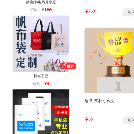
膳魔师-电热开水瓶
价格：
￥1199
￥739
加
帆布手提
价格：
￥6
超维-奖杯小夜灯
￥88
加