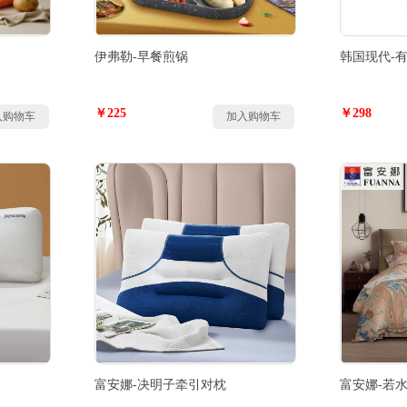
伊弗勒-早餐煎锅
韩国现代-
￥225
￥298
入购物车
加入购物车
富安娜-决明子牵引对枕
富安娜-若