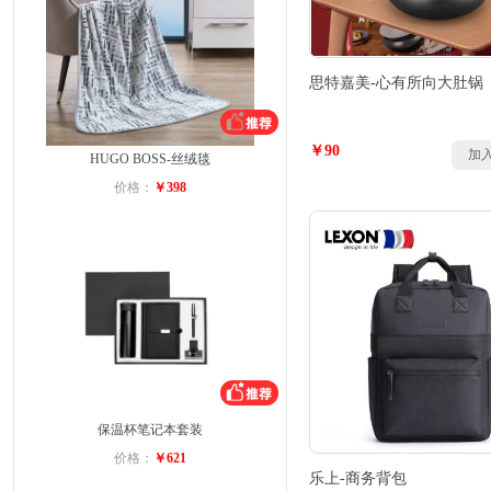
思特嘉美-心有所向大肚锅
￥90
加
HUGO BOSS-丝绒毯
价格：
￥398
保温杯笔记本套装
价格：
￥621
乐上-商务背包