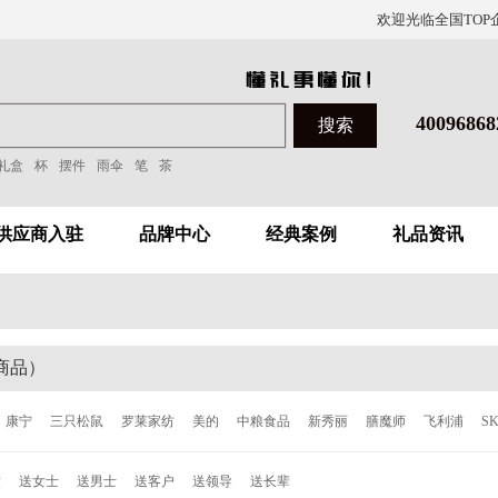
欢迎光临全国TOP
40096868
礼盒
杯
摆件
雨伞
笔
茶
供应商入驻
品牌中心
经典案例
礼品资讯
商品）
康宁
三只松鼠
罗莱家纺
美的
中粮食品
新秀丽
膳魔师
飞利浦
S
洁
泰昌
德世朗
ALL-JOINT
飞科
西屋
倍轻松
西哲
张小泉
ACE
童
送女士
送男士
送客户
送领导
送长辈
森
柯奈斯
华帝
都市太太
爱丽丝
欧乐
博朗
唯加
巴尔德
超维
C