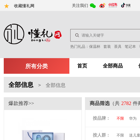
关注我们
收藏懂礼网
热门礼品：
保温杯
套装
茶具
笔记本
所有分类
首页
全部商品
全部信息
>
全部信息
爆款推荐>>
商品筛选
（共
2782
件
按品牌：
不限
华为
尤利特
梦
按人群：
不限
送儿
尚膳厨
墨