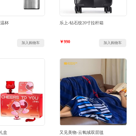
保温杯
乐上-钻石纹20寸拉杆箱
￥990
加入购物车
加入购物车
礼盒
又见美物-云氧绒双层毯