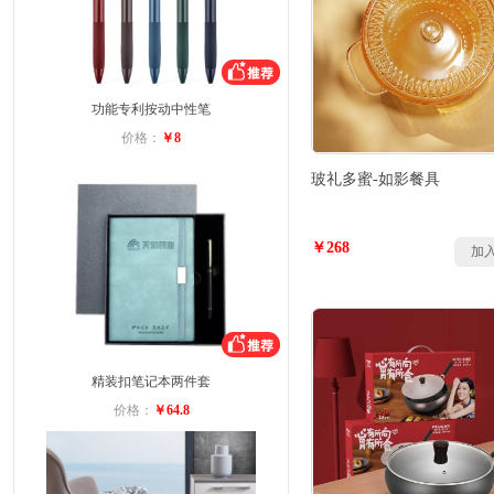
功能专利按动中性笔
价格：
￥8
玻礼多蜜-如影餐具
￥268
加
精装扣笔记本两件套
价格：
￥64.8