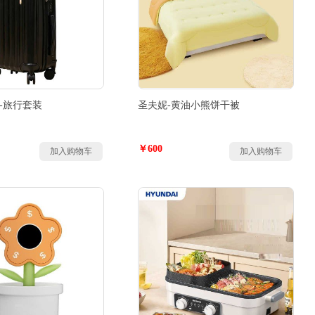
ect-旅行套装
圣夫妮-黄油小熊饼干被
￥600
加入购物车
加入购物车