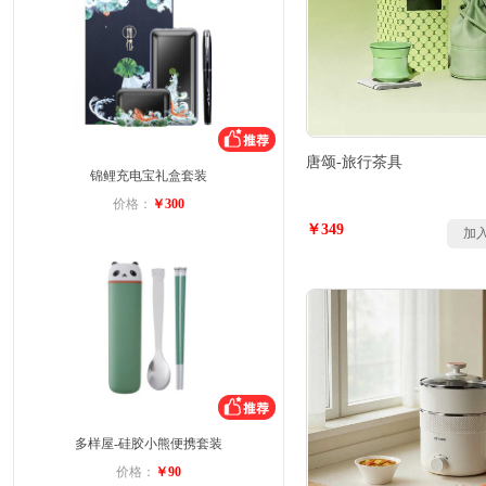
唐颂-旅行茶具
锦鲤充电宝礼盒套装
价格：
￥300
￥349
加
多样屋-硅胶小熊便携套装
价格：
￥90