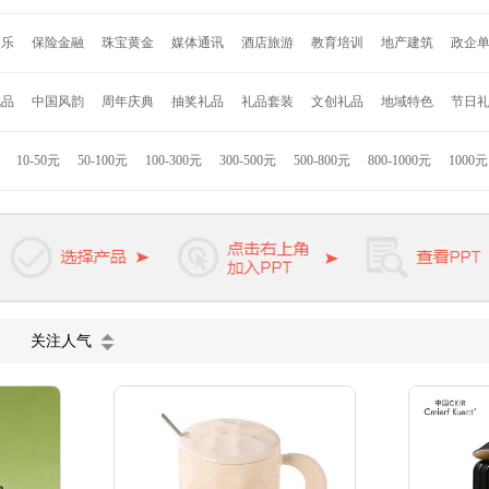
安
约克罗兰
海尔
诺贝达
亮节
爱唯仕
德国施耐德
百得
艾可思
赛
娱乐
保险金融
珠宝黄金
媒体通讯
酒店旅游
教育培训
地产建筑
政企
格
永丰源
乐美雅
乐贝熊
车管家
寐MINE
DELSEY
沙宣
奥鼎康
凯盛
LG
Jordan & Judy
时代良品
Onven
巫牌
小巢牌
B.Duck
秀乐途
礼品
中国风韵
周年庆典
抽奖礼品
礼品套装
文创礼品
地域特色
节日
者
Hello Kitty
联想
小米
康佳
格力高
索利斯
康巴赫
匹奇
韩国现
拉斯
九阳
美旅
苏泊尔
迪士尼
德国米技
美固
西铁城
荣事达
JBL
10-50元
50-100元
100-300元
300-500元
500-800元
800-1000元
1000
技
海信
ACA
徐福记
英雄
迪乐贝尔
罗曼罗兰
凯洛诗
杉杉家纺
K
浓烧
熊本熊
惠而浦
卓一生活
凌美
派克
万宝龙
维氏军刀
戴森
施
欧慕
天堂伞
VIVO
长虹
公牛
麦多多
关注人气