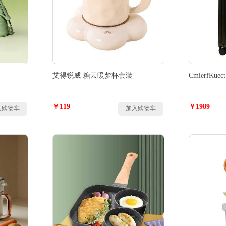
艾得锐威-糖云暖梦杯套装
CmierfKu
￥119
￥1989
入购物车
加入购物车