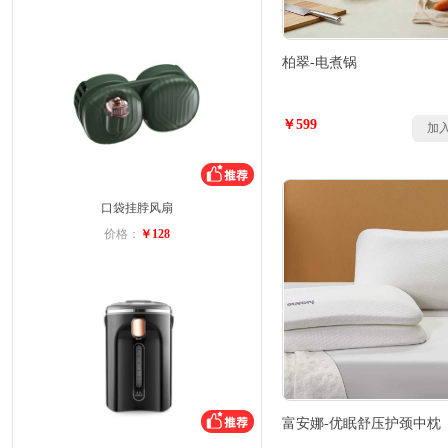
柏翠-电煮锅
￥599
加
口袋挂脖风扇
价格：
￥128
富安娜-优眠舒压护颈中枕