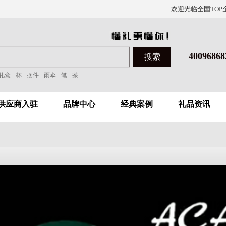
欢迎光临全国TOP
40096868
礼盒
杯
摆件
雨伞
笔
茶
供应商入驻
品牌中心
经典案例
礼品资讯