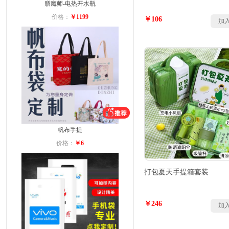
膳魔师-电热开水瓶
价格：
￥1199
￥106
加
帆布手提
价格：
￥6
打包夏天手提箱套装
￥246
加