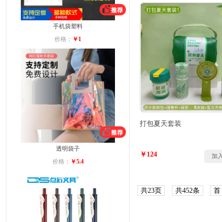
手机袋塑料
价格：
￥1
打包夏天套装
透明袋子
￥124
加
价格：
￥5.4
共23页
共452条
首