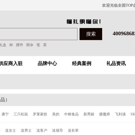
欢迎光临全国TOP
40096868
礼盒
杯
摆件
雨伞
笔
茶
供应商入驻
品牌中心
经典案例
礼品资讯
商品）
康宁
三只松鼠
罗莱家纺
美的
中粮食品
新秀丽
膳魔师
飞利浦
S
洁
泰昌
德世朗
ALL-JOINT
飞科
西屋
倍轻松
西哲
张小泉
ACE
童
送女士
送男士
送客户
送领导
送长辈
森
柯奈斯
华帝
都市太太
爱丽丝
欧乐
博朗
唯加
巴尔德
超维
C