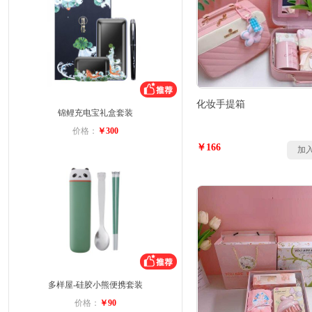
化妆手提箱
锦鲤充电宝礼盒套装
价格：
￥300
￥166
加
多样屋-硅胶小熊便携套装
价格：
￥90