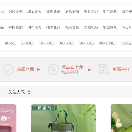
安
约克罗兰
海尔
诺贝达
亮节
爱唯仕
德国施耐德
百得
艾可思
赛
娱乐
保险金融
珠宝黄金
媒体通讯
酒店旅游
教育培训
地产建筑
政企
格
永丰源
乐美雅
乐贝熊
车管家
寐MINE
DELSEY
沙宣
奥鼎康
凯盛
LG
Jordan & Judy
时代良品
Onven
巫牌
小巢牌
B.Duck
秀乐途
礼品
中国风韵
周年庆典
抽奖礼品
礼品套装
文创礼品
地域特色
节日
者
Hello Kitty
联想
小米
康佳
格力高
索利斯
康巴赫
匹奇
韩国现
拉斯
九阳
美旅
苏泊尔
迪士尼
德国米技
美固
西铁城
荣事达
JBL
10-50元
50-100元
100-300元
300-500元
500-800元
800-1000元
1000
技
海信
ACA
徐福记
英雄
迪乐贝尔
罗曼罗兰
凯洛诗
杉杉家纺
K
浓烧
熊本熊
惠而浦
卓一生活
凌美
派克
万宝龙
维氏军刀
戴森
施
欧慕
天堂伞
VIVO
长虹
公牛
麦多多
关注人气