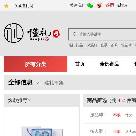
关注我们
收藏懂礼网
热门礼品：
保温杯
套装
茶具
笔记本
所有分类
首页
全部商品
全部信息
>
臻礼市集
爆款推荐>>
商品筛选
（共
452
件
按品牌：
不限
华为
尤利特
梦
按人群：
不限
送儿
尚膳厨
墨