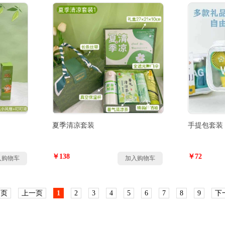
夏季清凉套装
手提包套装
￥138
￥72
入购物车
加入购物车
 页
上一页
1
2
3
4
5
6
7
8
9
下