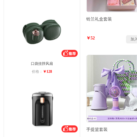
铃兰礼盒套装
￥52
加
口袋挂脖风扇
价格：
￥128
手提篮套装