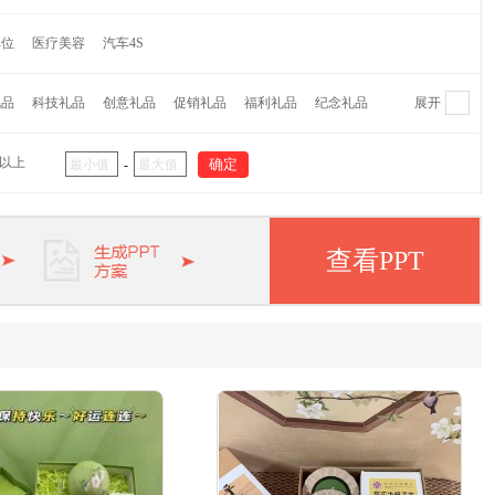
维纳
萌奇
爱仕达
摩飞
水星家纺
CROWN皇冠
单位
医疗美容
汽车4S
蕉下
Finsybo
非兔
麦逸多
彼加曼
达伦
研物坊牌
机乐堂
蓝旅
OPUS
乐扣乐扣
哈尔斯
礼品
科技礼品
创意礼品
促销礼品
福利礼品
纪念礼品
展开
代
大嘴猴
外交官
茶里
哆啦A梦
猫王
杯具熊
阿西姆
瑞士军刀
大卫
双立人
毕加索
象印
元以上
-
APPA
啄木鸟
迈卡罗
欧姆龙
松下
五芳斋
纽曼
华洛世奇
皮尔卡丹
惠普
爱登堡
小罐茶
美菱
小狗
查看PPT