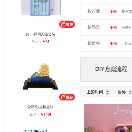
倍思
贝立
按行业：
不限
餐饮
阿隆索
万
洛克兰
奥
按场景：
不限
商务
维多利亚旅行
勿一-风雨无阻套装
会员礼品
小黄人
图
价格：
￥85
按价格：
不限
0-10元
蓝月亮
罗
富安娜
美
德龙
北欧
上架时间
价格
爱斯克-扬帆起航
价格：
￥1400