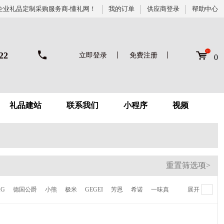
企业礼品定制采购服务商-懂礼网！
我的订单
供应商登录
帮助中心
22
立即登录
免费注册
0
礼品建站
联系我们
小程序
视频
重置筛选项>
KG
德国公爵
小熊
极米
GEGEI
芳恩
希诺
一味真
展开
德鲁曼
梦百合
伊莱克斯
倍世
虎牌
贝高福
Kalar
AVF
陆宝
喜来登
NONOO
多样屋
卡帝乐鳄鱼