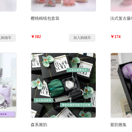
樱桃棉线包套装
法式复古藤
￥102
￥174
入购物车
加入购物车
森系雅韵
紫韵雅集